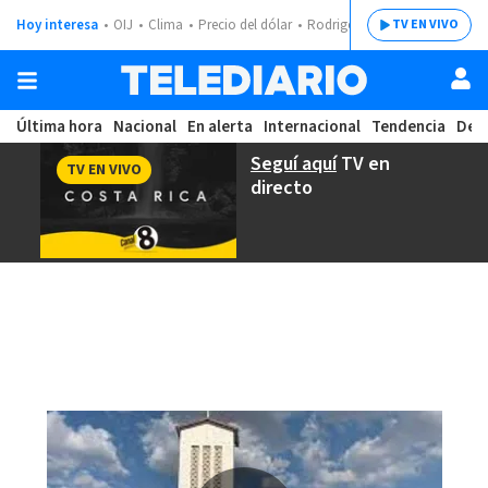
Hoy interesa
OIJ
Clima
Precio del dólar
Rodrigo Chaves
TV EN VIVO
Última hora
Nacional
En alerta
Internacional
Tendencia
Dep
Seguí aquí
TV en
TV EN VIVO
directo