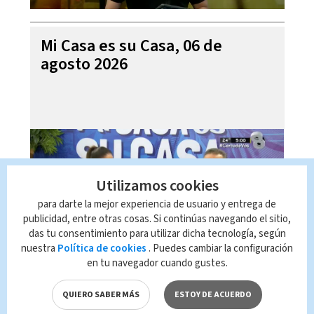
Mi Casa es su Casa, 06 de
agosto 2026
Utilizamos cookies
para darte la mejor experiencia de usuario y entrega de
publicidad, entre otras cosas. Si continúas navegando el sitio,
das tu consentimiento para utilizar dicha tecnología, según
nuestra
Política de cookies
. Puedes cambiar la configuración
en tu navegador cuando gustes.
Telediario En Directo con Paula
Brenes, 06 de agosto 2026
QUIERO SABER MÁS
ESTOY DE ACUERDO