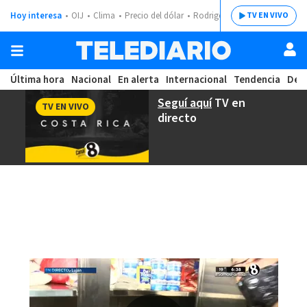
Hoy interesa
OIJ
Clima
Precio del dólar
Rodrigo Chaves
TV EN VIVO
Última hora
Nacional
En alerta
Internacional
Tendencia
Dep
Seguí aquí
TV en
TV EN VIVO
directo