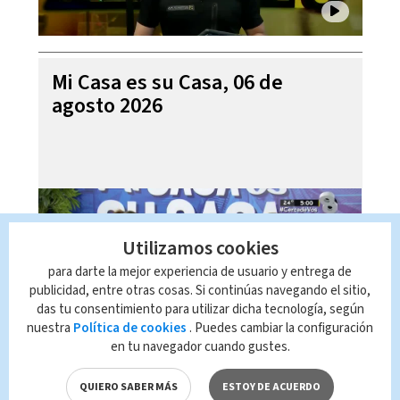
Mi Casa es su Casa, 06 de
agosto 2026
Utilizamos cookies
para darte la mejor experiencia de usuario y entrega de
publicidad, entre otras cosas. Si continúas navegando el sitio,
das tu consentimiento para utilizar dicha tecnología, según
nuestra
Política de cookies
. Puedes cambiar la configuración
en tu navegador cuando gustes.
Telediario En Directo con Paula
Brenes, 06 de agosto 2026
QUIERO SABER MÁS
ESTOY DE ACUERDO