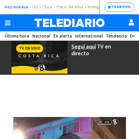
Hoy interesa
OIJ
Clima
Precio del dólar
Rodrigo Chaves
TV EN VIVO
Última hora
Nacional
En alerta
Internacional
Tendencia
Dep
Seguí aquí
TV en
TV EN VIVO
directo