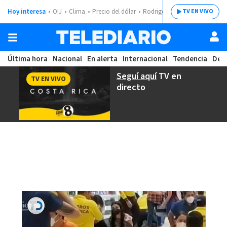
Hoy interesa
OIJ
Clima
Precio del dólar
Rodrigo Chaves
TV EN VIVO
Última hora
Nacional
En alerta
Internacional
Tendencia
Dep
Seguí aquí
TV en
TV EN VIVO
directo