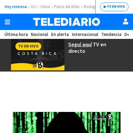
Hoy interesa
OIJ
Clima
Precio del dólar
Rodrigo Chaves
TV EN VIVO
Última hora
Nacional
En alerta
Internacional
Tendencia
Dep
Seguí aquí
TV en
TV EN VIVO
directo