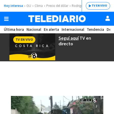
Hoy interesa
OIJ
Clima
Precio del dólar
Rodrigo Chaves
TV EN VIVO
Última hora
Nacional
En alerta
Internacional
Tendencia
Dep
Seguí aquí
TV en
TV EN VIVO
directo