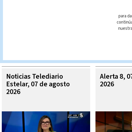
para da
continúa
nuestr
Queda prohibida la reproducción total o parcial del contenido
autorizada constituye una infracción y un delito de conformidad 
MÁ
Noticias Telediario
Alerta 8, 
Estelar, 07 de agosto
2026
2026