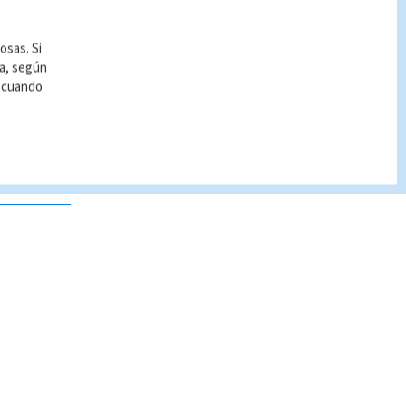
osas. Si
ía, según
r cuando
 no