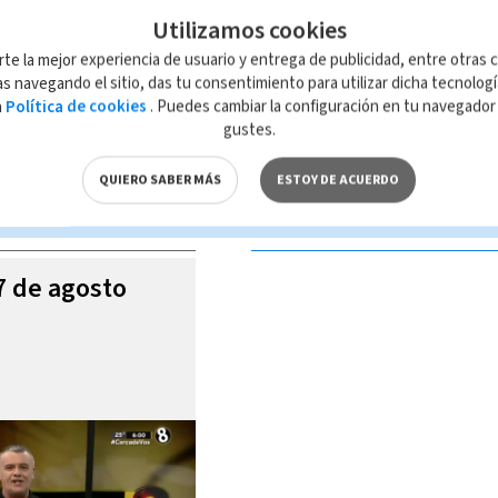
Utilizamos cookies
rte la mejor experiencia de usuario y entrega de publicidad, entre otras c
s navegando el sitio, das tu consentimiento para utilizar dicha tecnolog
a
Política de cookies
. Puedes cambiar la configuración en tu navegado
 de esta página, mismo que es propiedad de TELEDIARIO; su reproducción
gustes.
con las leyes aplicables.
QUIERO SABER MÁS
ESTOY DE ACUERDO
S VIDEOS
07 de agosto