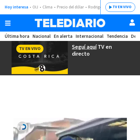
Hoy interesa
OIJ
Clima
Precio del dólar
Rodrigo Chaves
TV EN VIVO
Última hora
Nacional
En alerta
Internacional
Tendencia
Dep
Seguí aquí
TV en
TV EN VIVO
directo