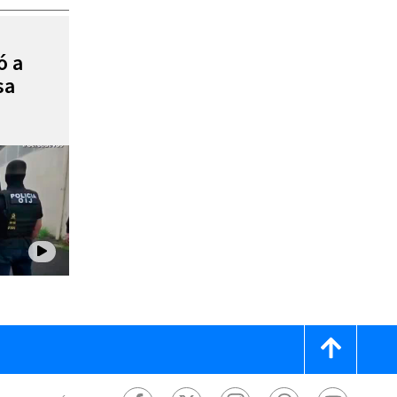
ó a
sa