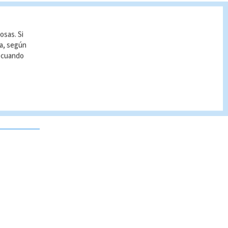
osas. Si
ía, según
r cuando
 no