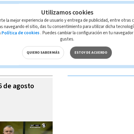
Utilizamos cookies
rte la mejor experiencia de usuario y entrega de publicidad, entre otras c
s navegando el sitio, das tu consentimiento para utilizar dicha tecnolog
a
Política de cookies
. Puedes cambiar la configuración en tu navegado
 de esta página, mismo que es propiedad de TELEDIARIO; su reproducción
gustes.
con las leyes aplicables.
QUIERO SABER MÁS
ESTOY DE ACUERDO
S VIDEOS
06 de agosto