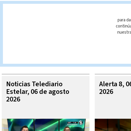
Proyecto de Ley
Cannabis
para da
continúa
nuestr
Queda prohibida la reproducción total o parcial del contenido
autorizada constituye una infracción y un delito de conformidad 
MÁ
Noticias Telediario
Alerta 8, 
Estelar, 06 de agosto
2026
2026