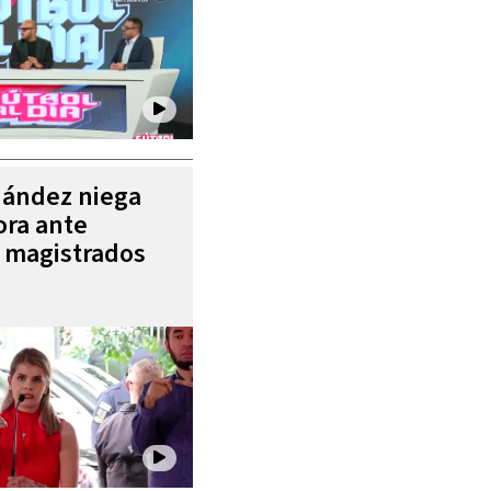
nández niega
ora ante
e magistrados