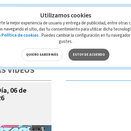
Utilizamos cookies
rte la mejor experiencia de usuario y entrega de publicidad, entre otras c
s navegando el sitio, das tu consentimiento para utilizar dicha tecnolog
a
Política de cookies
. Puedes cambiar la configuración en tu navegado
gustes.
 de esta página, mismo que es propiedad de TELEDIARIO; su reproducción
con las leyes aplicables.
QUIERO SABER MÁS
ESTOY DE ACUERDO
S VIDEOS
Día, 06 de
26