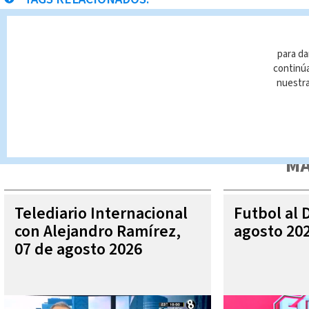
Quepos
Búfalo
para da
continúa
nuestr
Queda prohibida la reproducción total o parcial del contenido
autorizada constituye una infracción y un delito de conformidad 
MÁ
Telediario Internacional
Futbol al 
con Alejandro Ramírez,
agosto 20
07 de agosto 2026