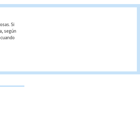
osas. Si
ía, según
r cuando
 no