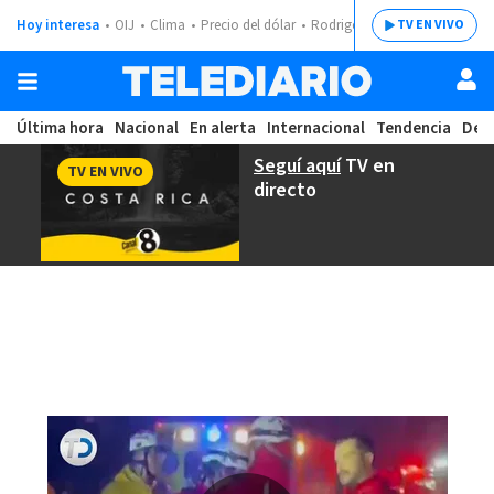
Hoy interesa
OIJ
Clima
Precio del dólar
Rodrigo Chaves
TV EN VIVO
Última hora
Nacional
En alerta
Internacional
Tendencia
Dep
Seguí aquí
TV en
TV EN VIVO
directo