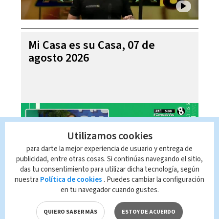
Mi Casa es su Casa, 07 de
agosto 2026
Utilizamos cookies
para darte la mejor experiencia de usuario y entrega de
publicidad, entre otras cosas. Si continúas navegando el sitio,
das tu consentimiento para utilizar dicha tecnología, según
nuestra
Política de cookies
. Puedes cambiar la configuración
en tu navegador cuando gustes.
Telediario En Directo con Paula
Brenes, 07 de agosto 2026
QUIERO SABER MÁS
ESTOY DE ACUERDO