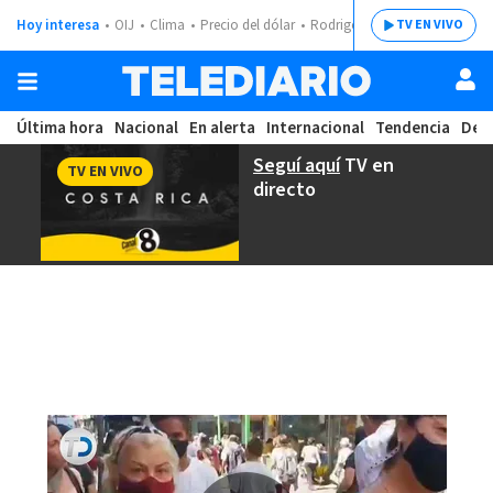
Hoy interesa
OIJ
Clima
Precio del dólar
Rodrigo Chaves
TV EN VIVO
Última hora
Nacional
En alerta
Internacional
Tendencia
Dep
Seguí aquí
TV en
TV EN VIVO
directo