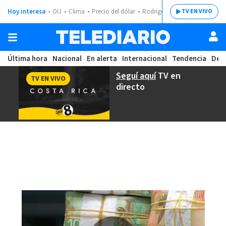
Hoy interesa
OIJ
Clima
Precio del dólar
Rodrigo Chaves
TV EN VIVO
Última hora
Nacional
En alerta
Internacional
Tendencia
Dep
Seguí aquí
TV en
TV EN VIVO
directo