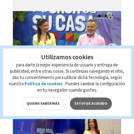
Utilizamos cookies
para darte la mejor experiencia de usuario y entrega de
Telediario En Directo con Paula
publicidad, entre otras cosas. Si continúas navegando el sitio,
Brenes, 06 de agosto 2026
das tu consentimiento para utilizar dicha tecnología, según
nuestra
Política de cookies
. Puedes cambiar la configuración
en tu navegador cuando gustes.
QUIERO SABER MÁS
ESTOY DE ACUERDO