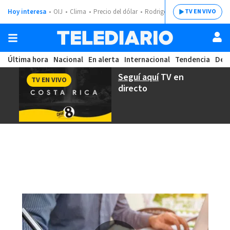
Hoy interesa
OIJ
Clima
Precio del dólar
Rodrigo Chaves
TV EN VIVO
Última hora
Nacional
En alerta
Internacional
Tendencia
Dep
Seguí aquí
TV en
TV EN VIVO
directo