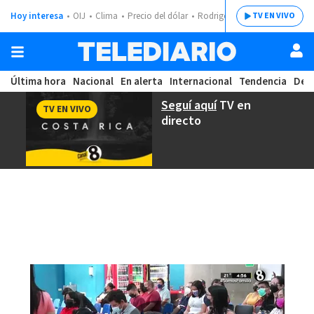
Hoy interesa
OIJ
Clima
Precio del dólar
Rodrigo Chaves
TV EN VIVO
Última hora
Nacional
En alerta
Internacional
Tendencia
Dep
Seguí aquí
TV en
TV EN VIVO
directo