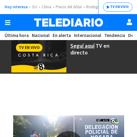
Hoy interesa
OIJ
Clima
Precio del dólar
Rodrigo Chaves
TV EN VIVO
Última hora
Nacional
En alerta
Internacional
Tendencia
Dep
Seguí aquí
TV en
TV EN VIVO
directo