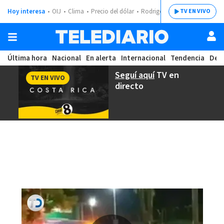
Hoy interesa
OIJ
Clima
Precio del dólar
Rodrigo Chaves
TV EN VIVO
Última hora
Nacional
En alerta
Internacional
Tendencia
Dep
Seguí aquí
TV en
TV EN VIVO
directo