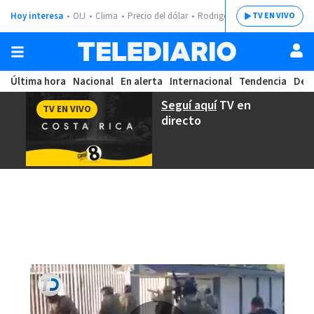
Hoy interesa
OIJ
Clima
Precio del dólar
Rodrigo Chaves
TV EN VIVO
Última hora
Nacional
En alerta
Internacional
Tendencia
Dep
Seguí aquí
TV en
TV EN VIVO
directo