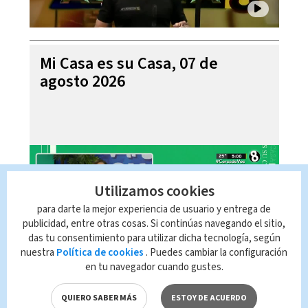
Mi Casa es su Casa, 07 de
agosto 2026
Utilizamos cookies
para darte la mejor experiencia de usuario y entrega de
publicidad, entre otras cosas. Si continúas navegando el sitio,
das tu consentimiento para utilizar dicha tecnología, según
nuestra
Política de cookies
. Puedes cambiar la configuración
en tu navegador cuando gustes.
Telediario En Directo con Paula
Brenes, 07 de agosto 2026
QUIERO SABER MÁS
ESTOY DE ACUERDO