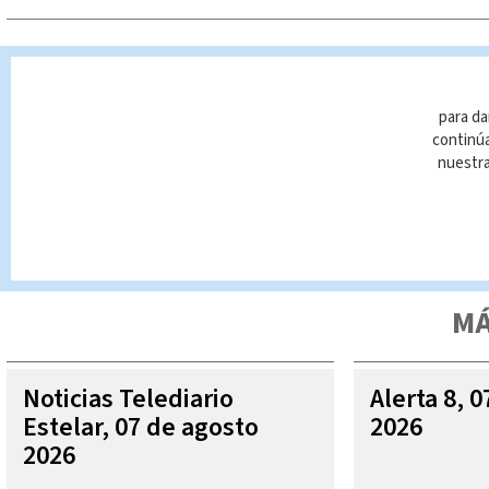
TAGS RELACIONADOS:
TelediarioCR
para da
continúa
nuestr
Queda prohibida la reproducción total o parcial del contenido
autorizada constituye una infracción y un delito de conformidad 
MÁ
Noticias Telediario
Alerta 8, 
Estelar, 07 de agosto
2026
2026