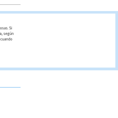
osas. Si
ía, según
r cuando
 no