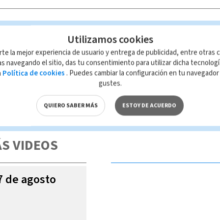
Utilizamos cookies
rte la mejor experiencia de usuario y entrega de publicidad, entre otras c
s navegando el sitio, das tu consentimiento para utilizar dicha tecnolog
a
Política de cookies
. Puedes cambiar la configuración en tu navegado
gustes.
 de esta página, mismo que es propiedad de TELEDIARIO; su reproducción
QUIERO SABER MÁS
ESTOY DE ACUERDO
con las leyes aplicables.
S VIDEOS
07 de agosto