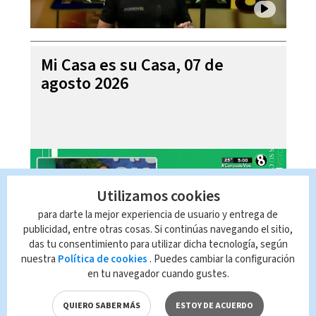
Mi Casa es su Casa, 07 de
agosto 2026
Utilizamos cookies
para darte la mejor experiencia de usuario y entrega de
publicidad, entre otras cosas. Si continúas navegando el sitio,
das tu consentimiento para utilizar dicha tecnología, según
nuestra
Política de cookies
. Puedes cambiar la configuración
en tu navegador cuando gustes.
Telediario En Directo con Paula
Brenes, 07 de agosto 2026
QUIERO SABER MÁS
ESTOY DE ACUERDO