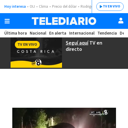
Hoy interesa
OIJ
Clima
Precio del dólar
Rodrigo Chaves
TV EN VIVO
Última hora
Nacional
En alerta
Internacional
Tendencia
Dep
Seguí aquí
TV en
TV EN VIVO
directo