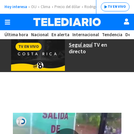
Hoy interesa
OIJ
Clima
Precio del dólar
Rodrigo Chaves
TV EN VIVO
Última hora
Nacional
En alerta
Internacional
Tendencia
Dep
Seguí aquí
TV en
TV EN VIVO
directo