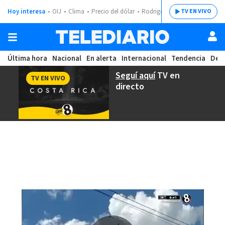
Hoy interesa
OIJ
Clima
Precio del dólar
Rodrigo Chaves
TV EN VIVO
Última hora
Nacional
En alerta
Internacional
Tendencia
Dep
Seguí aquí
TV en
TV EN VIVO
directo