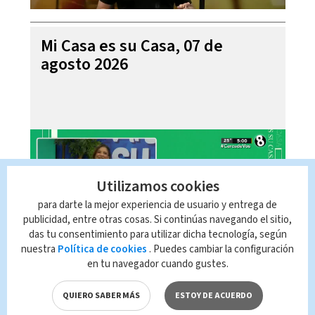
Mi Casa es su Casa, 07 de
agosto 2026
Utilizamos cookies
para darte la mejor experiencia de usuario y entrega de
publicidad, entre otras cosas. Si continúas navegando el sitio,
das tu consentimiento para utilizar dicha tecnología, según
nuestra
Política de cookies
. Puedes cambiar la configuración
en tu navegador cuando gustes.
Telediario En Directo con Paula
Brenes, 07 de agosto 2026
QUIERO SABER MÁS
ESTOY DE ACUERDO