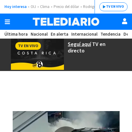
Hoy interesa
OIJ
Clima
Precio del dólar
Rodrigo Chaves
TV EN VIVO
Última hora
Nacional
En alerta
Internacional
Tendencia
Dep
Seguí aquí
TV en
TV EN VIVO
directo