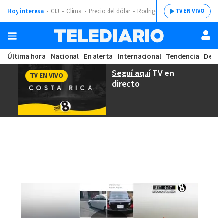
Hoy interesa
OIJ
Clima
Precio del dólar
Rodrigo Chaves
TV EN VIVO
Última hora
Nacional
En alerta
Internacional
Tendencia
Dep
Seguí aquí
TV en
TV EN VIVO
directo