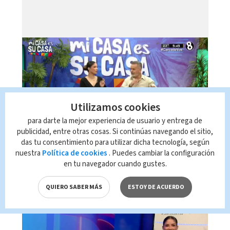
Utilizamos cookies
para darte la mejor experiencia de usuario y entrega de
publicidad, entre otras cosas. Si continúas navegando el sitio,
Telediario En Directo con Paula
das tu consentimiento para utilizar dicha tecnología, según
Brenes, 05 de agosto 2026
nuestra
Política de cookies
. Puedes cambiar la configuración
en tu navegador cuando gustes.
QUIERO SABER MÁS
ESTOY DE ACUERDO