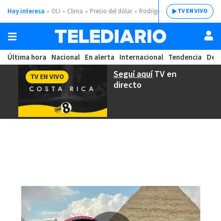
Hoy interesa
OIJ
Clima
Precio del dólar
Rodrigo Chaves
TV EN VIVO
Última hora
Nacional
En alerta
Internacional
Tendencia
Dep
Seguí aquí
TV en
TV EN VIVO
directo