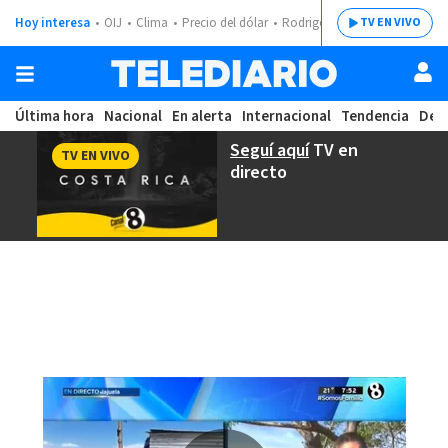
Hoy interesa
OIJ
Clima
Precio del dólar
Rodrigo Chaves
TV EN VIVO
Última hora
Nacional
En alerta
Internacional
Tendencia
Dep
Seguí aquí
TV en
TV EN VIVO
directo