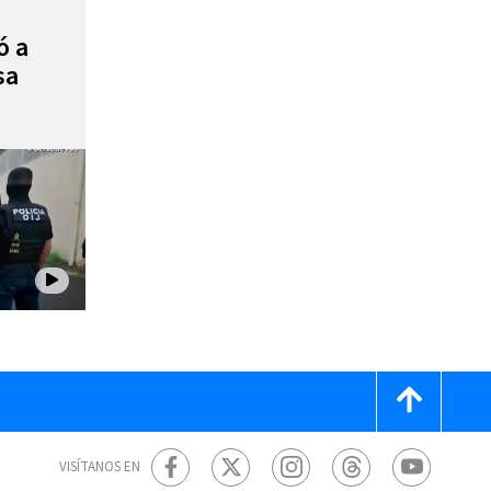
ó a
sa
VISÍTANOS EN