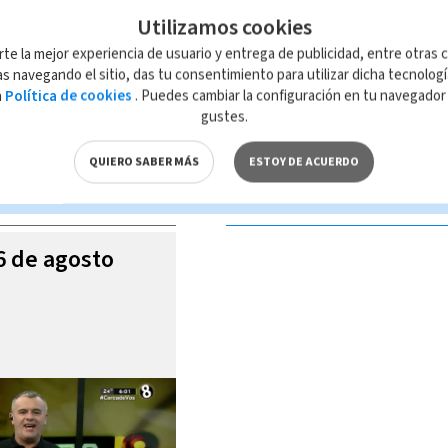
Utilizamos cookies
rte la mejor experiencia de usuario y entrega de publicidad, entre otras c
s navegando el sitio, das tu consentimiento para utilizar dicha tecnolog
a
Política de cookies
. Puedes cambiar la configuración en tu navegado
 de esta página, mismo que es propiedad de TELEDIARIO; su reproducción
gustes.
con las leyes aplicables.
QUIERO SABER MÁS
ESTOY DE ACUERDO
S VIDEOS
06 de agosto