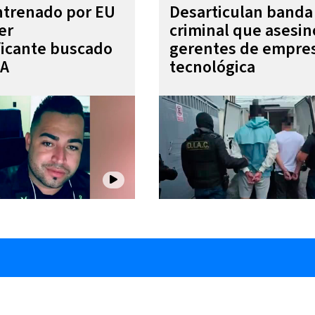
entrenado por EU
Desarticulan banda
er
criminal que asesin
ficante buscado
gerentes de empre
EA
tecnológica