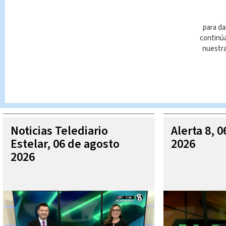
para da
continúa
nuestr
Queda prohibida la reproducción total o parcial del contenido
autorizada constituye una infracción y un delito de conformidad 
MÁ
Noticias Telediario
Alerta 8, 
Estelar, 06 de agosto
2026
2026