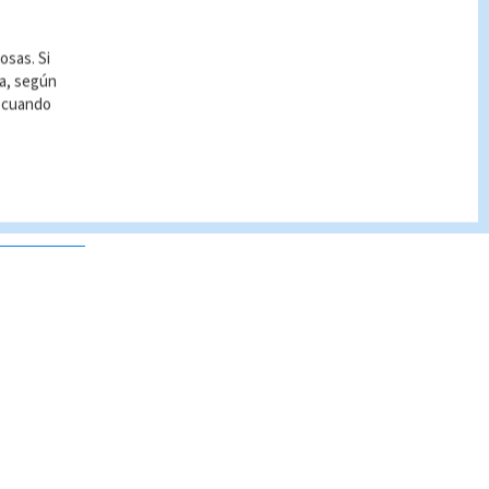
osas. Si
ía, según
r cuando
 no