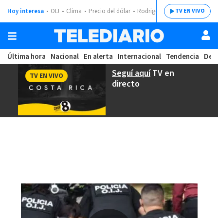
Hoy interesa
OIJ
Clima
Precio del dólar
Rodrigo Chaves
TV EN VIVO
Última hora
Nacional
En alerta
Internacional
Tendencia
Dep
Seguí aquí
TV en
TV EN VIVO
directo