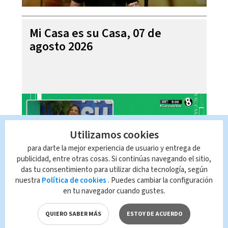
Mi Casa es su Casa, 07 de
agosto 2026
Utilizamos cookies
para darte la mejor experiencia de usuario y entrega de
publicidad, entre otras cosas. Si continúas navegando el sitio,
das tu consentimiento para utilizar dicha tecnología, según
nuestra
Política de cookies
. Puedes cambiar la configuración
en tu navegador cuando gustes.
Telediario En Directo con Paula
Brenes, 07 de agosto 2026
QUIERO SABER MÁS
ESTOY DE ACUERDO