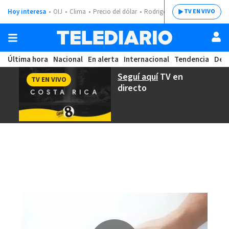
Hoy interesa
OIJ
Clima
Precio del dólar
Rodrigo Chaves
TV EN VIVO
Última hora
Nacional
En alerta
Internacional
Tendencia
Dep
Seguí aquí
TV en
TV EN VIVO
directo