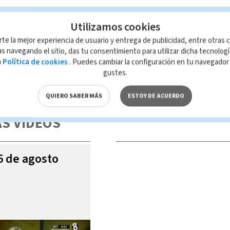
Utilizamos cookies
rte la mejor experiencia de usuario y entrega de publicidad, entre otras c
s navegando el sitio, das tu consentimiento para utilizar dicha tecnolog
a
Política de cookies
. Puedes cambiar la configuración en tu navegado
gustes.
 de esta página, mismo que es propiedad de TELEDIARIO; su reproducción
con las leyes aplicables.
QUIERO SABER MÁS
ESTOY DE ACUERDO
S VIDEOS
06 de agosto