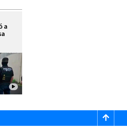
ó a
sa