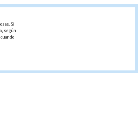
osas. Si
ía, según
r cuando
 no