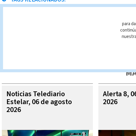
cáncer
para da
continúa
nuestr
Queda prohibida la reproducción total o parcial del contenido
autorizada constituye una infracción y un delito de conformidad 
MÁ
Noticias Telediario
Alerta 8, 
Estelar, 06 de agosto
2026
2026