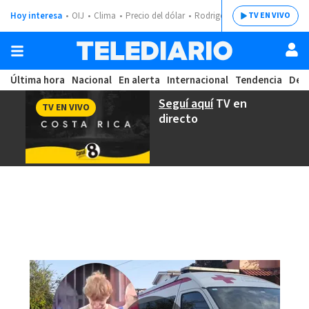
Hoy interesa
OIJ
Clima
Precio del dólar
Rodrigo Chaves
TV EN VIVO
Última hora
Nacional
En alerta
Internacional
Tendencia
Dep
Seguí aquí
TV en
TV EN VIVO
directo