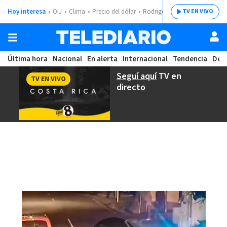
Hoy interesa
OIJ
Clima
Precio del dólar
Rodrigo Chaves
TV EN VIVO
Última hora
Nacional
En alerta
Internacional
Tendencia
Dep
Seguí aquí
TV en
TV EN VIVO
directo