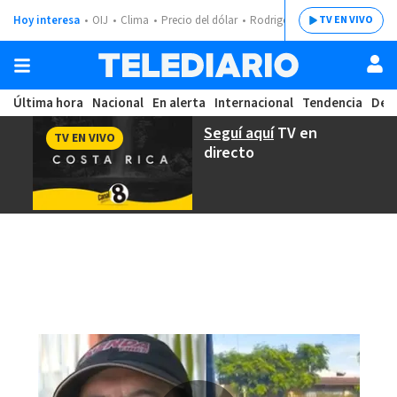
Hoy interesa
OIJ
Clima
Precio del dólar
Rodrigo Chaves
TV EN VIVO
Última hora
Nacional
En alerta
Internacional
Tendencia
Dep
Seguí aquí
TV en
TV EN VIVO
directo