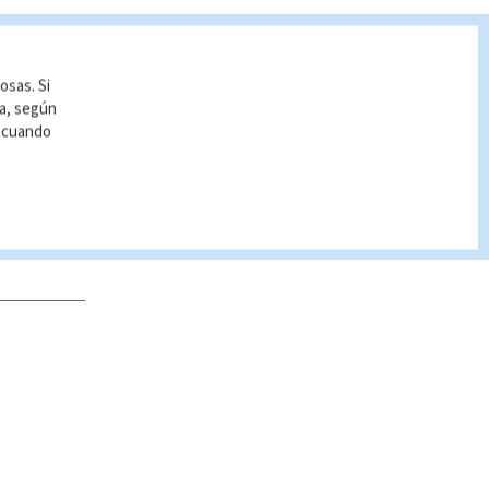
osas. Si
ía, según
r cuando
 no