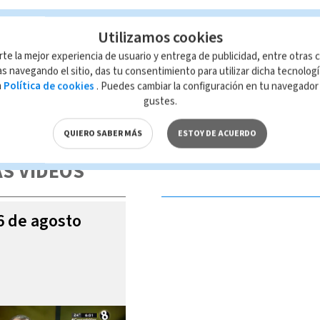
Utilizamos cookies
rte la mejor experiencia de usuario y entrega de publicidad, entre otras c
s navegando el sitio, das tu consentimiento para utilizar dicha tecnolog
a
Política de cookies
. Puedes cambiar la configuración en tu navegado
gustes.
 de esta página, mismo que es propiedad de TELEDIARIO; su reproducción
con las leyes aplicables.
QUIERO SABER MÁS
ESTOY DE ACUERDO
S VIDEOS
06 de agosto