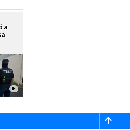
ó a
sa