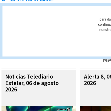
asesinatos
arma de fuego
para da
continúa
nuestr
Queda prohibida la reproducción total o parcial del contenido
autorizada constituye una infracción y un delito de conformidad 
MÁ
Noticias Telediario
Alerta 8, 
Estelar, 06 de agosto
2026
2026