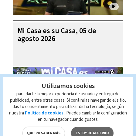
Mi Casa es su Casa, 05 de
agosto 2026
Utilizamos cookies
para darte la mejor experiencia de usuario y entrega de
publicidad, entre otras cosas. Si continúas navegando el sitio,
das tu consentimiento para utilizar dicha tecnología, según
nuestra
Política de cookies
. Puedes cambiar la configuración
en tu navegador cuando gustes.
Telediario En Directo con Paula
Brenes, 05 de agosto 2026
QUIERO SABER MÁS
ESTOY DE ACUERDO