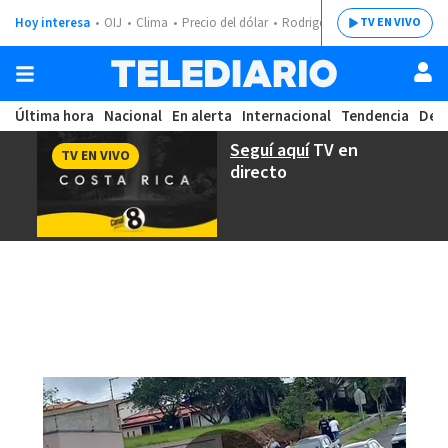
Hoy interesa
OIJ
Clima
Precio del dólar
Rodrigo Chaves
TV EN VIVO
Última hora
Nacional
En alerta
Internacional
Tendencia
Dep
Seguí aquí
TV en
TV EN VIVO
directo