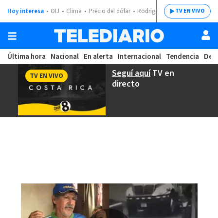
Hoy interesa
OIJ
Clima
Precio del dólar
Rodrigo Chaves
TV EN VIVO
Última hora
Nacional
En alerta
Internacional
Tendencia
Dep
Seguí aquí
TV en
TV EN VIVO
directo