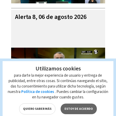
Alerta 8, 06 de agosto 2026
Utilizamos cookies
para darte la mejor experiencia de usuario y entrega de
publicidad, entre otras cosas. Si continúas navegando el sitio,
das tu consentimiento para utilizar dicha tecnología, según
nuestra
Política de cookies
. Puedes cambiar la configuración
en tu navegador cuando gustes.
Mi Casa es su Casa, 06 de
agosto 2026
QUIERO SABER MÁS
ESTOY DE ACUERDO