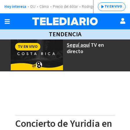
Hoy interesa
OIJ
Clima
Precio del dólar
Rodrigo Chaves
TV EN VIVO
TENDENCIA
Seguí aquí
TV en
TV EN VIVO
directo
Concierto de Yuridia en