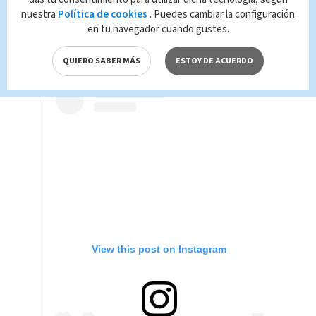
con 26 años de trayectoria y ha
nuestra
Política de cookies
. Puedes cambiar la configuración
colaborado con varios artistas
en tu navegador cuando gustes.
internacionales.
QUIERO SABER MÁS
ESTOY DE ACUERDO
View this post on Instagram