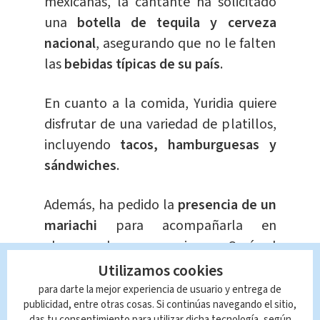
mexicanas, la cantante ha solicitado
una
botella de tequila y cerveza
nacional
, asegurando que no le falten
las
bebidas típicas de su país
.
En cuanto a la comida, Yuridia quiere
disfrutar de una variedad de platillos,
incluyendo
tacos, hamburguesas y
sándwiches
.
Además, ha pedido la
presencia de un
mariachi
para acompañarla en
algunas de sus canciones. Será el
Mariachi Colonial quien tenga el honor
Utilizamos cookies
de tocar junto a ella. Este grupo,
para darte la mejor experiencia de usuario y entrega de
publicidad, entre otras cosas. Si continúas navegando el sitio,
integrado por ocho músicos, cuenta
das tu consentimiento para utilizar dicha tecnología, según