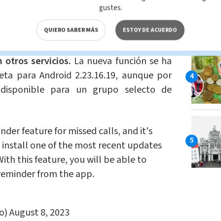
andió a otras redes como Telegram y
gustes.
QUIERO SABER MÁS
ESTOY DE ACUERDO
se a esta tendencia, aunque con cierto
 otros servicios.
La nueva función se ha
beta para Android 2.23.16.19, aunque por
disponible para un grupo selecto de
der feature for missed calls, and it's
 install one of the most recent updates
ith this feature, you will be able to
reminder from the app.
o)
August 8, 2023