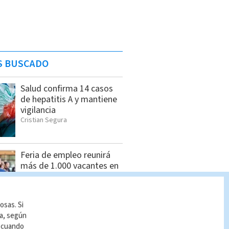
S BUSCADO
Salud confirma 14 casos
de hepatitis A y mantiene
vigilancia
Cristian Segura
Feria de empleo reunirá
más de 1.000 vacantes en
San Pedro
Cristian Segura
osas. Si
ía, según
Sospechosos de
r cuando