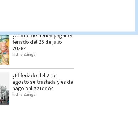
narcomenudeo son
detenidos por la PCD
Indira Zúñiga
¿Cómo me deben pagar el
feriado del 25 de julio
2026?
Indira Zúñiga
¿El feriado del 2 de
agosto se traslada y es de
pago obligatorio?
Indira Zúñiga