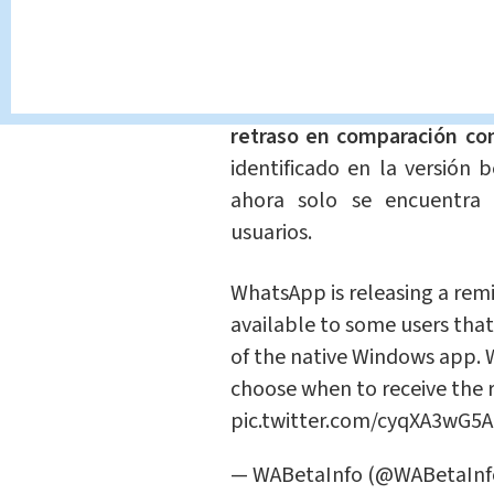
Clubhouse
y luego se exp
Twitter.
WhatsApp ha decidido unir
retraso en comparación con
identificado en la versión 
ahora solo se encuentra 
usuarios.
WhatsApp is releasing a remin
available to some users that
of the native Windows app. W
choose when to receive the 
pic.twitter.com/cyqXA3wG5A
— WABetaInfo (@WABetaInf