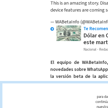
This is an amazing story. D
device features are coming s
— WABetaInfo (@WABetaInf
Te Recome
Dólar en 
este mart
Nacional
Redac
El equipo de WABetaInfo,
novedades sobre WhatsApp, 
la versión beta de la aplic
usuarios participar en con
recurrir a una llamada de vi
para da
continúa
Esta tendencia de chats d
nuestr