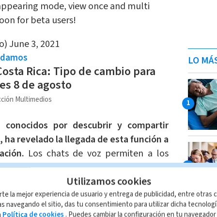
isappearing mode, view once and multi
oon for beta users!
o)
June 3, 2021
ndamos
LO MÁ
Costa Rica: Tipo de cambio para
es 8 de agosto
ción Multimedios
 conocidos por descubrir y compartir
ha revelado la llegada de esta función a
ación.
Los chats de voz permiten a los
versaciones de grupo de forma oral, sin
Utilizamos cookies
deo.
rte la mejor experiencia de usuario y entrega de publicidad, entre otras c
s navegando el sitio, das tu consentimiento para utilizar dicha tecnolog
e voz se popularizó con la plataforma
a
Política de cookies
. Puedes cambiar la configuración en tu navegado