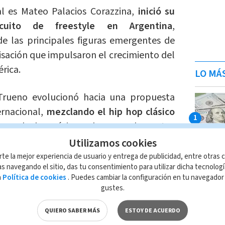
al es Mateo Palacios Corazzina,
inició su
rcuito de freestyle en Argentina
,
 las principales figuras emergentes de
sación que impulsaron el crecimiento del
rica.
LO MÁ
Trueno evolucionó hacia una propuesta
ernacional,
mezclando el hip hop clásico
eos
de la música urbana y elementos
tidad latinoamericana.
Utilizamos cookies
rte la mejor experiencia de usuario y entrega de publicidad, entre otras c
s navegando el sitio, das tu consentimiento para utilizar dicha tecnolog
tió posicionarse en distintos mercados
a
Política de cookies
. Puedes cambiar la configuración en tu navegado
ia en América Latina y Europa.
gustes.
stacan
producciones como Atrevido, Bien
QUIERO SABER MÁS
ESTOY DE ACUERDO