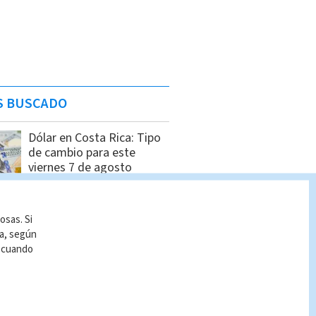
S BUSCADO
Dólar en Costa Rica: Tipo
de cambio para este
viernes 7 de agosto
Indira Zúñiga
osas. Si
Decomisan 50 paquetes
ía, según
de cocaína con destino a
r cuando
Polonia
Cristian Segura