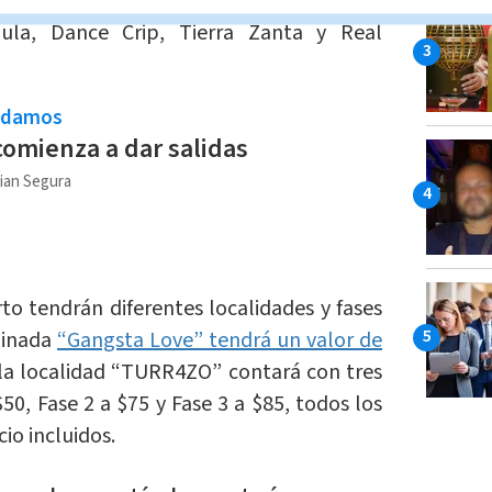
abajos de los que se desprenden canciones
la, Dance Crip, Tierra Zanta y Real
ndamos
comienza a dar salidas
tian Segura
to tendrán diferentes localidades y fases
minada
“Gangsta Love” tendrá un valor de
 la localidad “TURR4ZO” contará con tres
$50, Fase 2 a $75 y Fase 3 a $85, todos los
io incluidos.