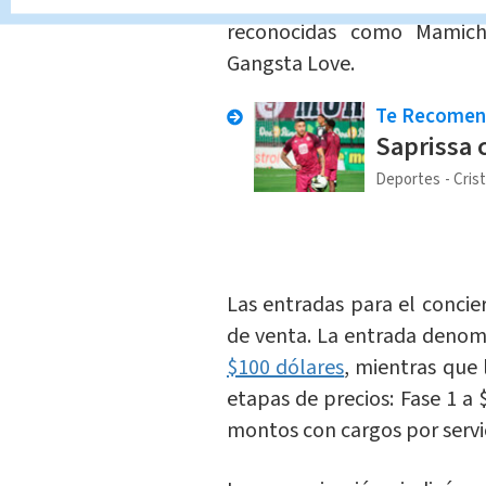
o Mal y El Último Baile
, tr
reconocidas como Mamichu
Gangsta Love.
Te Recome
Saprissa 
Deportes
Cris
Las entradas para el concier
de venta. La entrada deno
$100 dólares
, mientras que
etapas de precios: Fase 1 a 
montos con cargos por servic