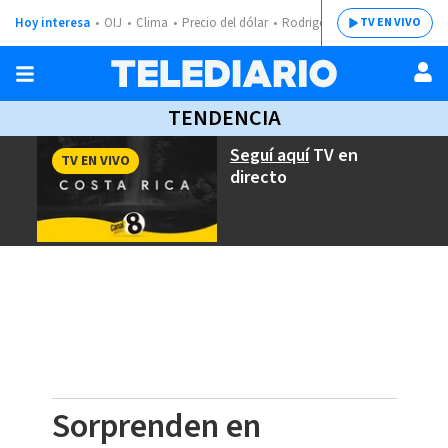
Hoy interesa
OIJ
Clima
Precio del dólar
Rodrigo Chaves
TV EN VIVO
TENDENCIA
Seguí aquí
TV en
TV EN VIVO
directo
Sorprenden en