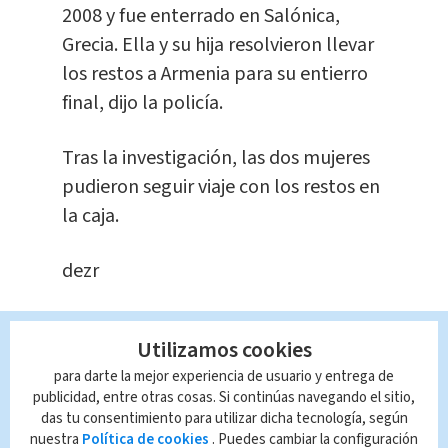
2008 y fue enterrado en Salónica,
Grecia. Ella y su hija resolvieron llevar
los restos a Armenia para su entierro
final, dijo la policía.
Tras la investigación, las dos mujeres
pudieron seguir viaje con los restos en
la caja.
dezr
Queda prohibida la reproducción total o
Utilizamos cookies
parcial del contenido de esta página, mismo
que es propiedad de TELEDIARIO; su
para darte la mejor experiencia de usuario y entrega de
reproducción no autorizada constituye una
publicidad, entre otras cosas. Si continúas navegando el sitio,
infracción y un delito de conformidad con las
das tu consentimiento para utilizar dicha tecnología, según
leyes aplicables.
nuestra
Política de cookies
. Puedes cambiar la configuración