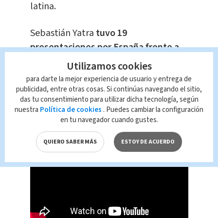
latina.
Sebastián Yatra
tuvo 19
presentaciones por España frente a
mas 190,000 personas,
y ha sido
Utilizamos cookies
bastante elogiado por ser un gran
para darte la mejor experiencia de usuario y entrega de
show. A sus conciertos han asistido
publicidad, entre otras cosas. Si continúas navegando el sitio,
das tu consentimiento para utilizar dicha tecnología, según
invitados especiales como Rafa Nadal
nuestra
Política de cookies
. Puedes cambiar la configuración
en Mallorca.
en tu navegador cuando gustes.
QUIERO SABER MÁS
ESTOY DE ACUERDO