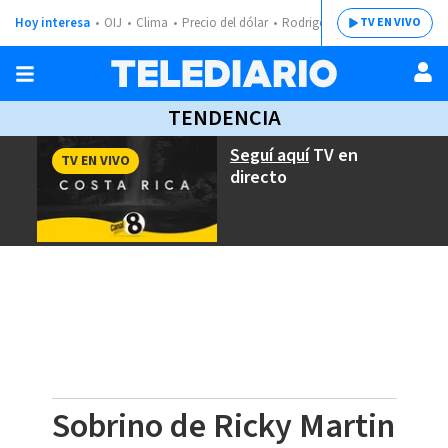
Hoy interesa
OIJ
Clima
Precio del dólar
Rodrigo Chaves
TV EN VIVO
TENDENCIA
Seguí aquí
TV en
TV EN VIVO
directo
Sobrino de Ricky Martin