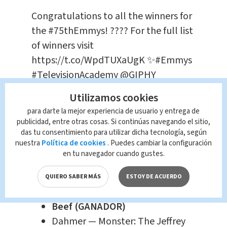
Congratulations to all the winners for
the
#75thEmmys
! ???? For the full list
of winners visit
https://t.co/WpdTUXaUgK
✨
#Emmys
#TelevisionAcademy
@GIPHY
pic.twitter.com/QUGKVo6l3c
Utilizamos cookies
para darte la mejor experiencia de usuario y entrega de
— Television Academy
publicidad, entre otras cosas. Si continúas navegando el sitio,
(@TelevisionAcad)
January 16, 2024
das tu consentimiento para utilizar dicha tecnología, según
nuestra
Política de cookies
. Puedes cambiar la configuración
en tu navegador cuando gustes.
Mejor Serie Limitada,
Película o Antología:
QUIERO SABER MÁS
ESTOY DE ACUERDO
Beef (GANADOR)
Dahmer — Monster: The Jeffrey