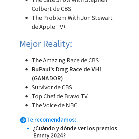
The Late Show With Stephen
Colbert de CBS
The Problem With Jon Stewart
de Apple TV+
Mejor Reality:
The Amazing Race de CBS
RuPaul’s Drag Race de VH1
(GANADOR)
Survivor de CBS
Top Chef de Bravo TV
The Voice de NBC
Te recomendamos:
¿Cuándo y dónde ver los premios
Emmy 2024?