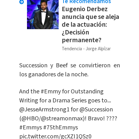
Te Recomendamos
Eugenio Derbez
anuncia que se aleja
de la actuación:
¿Decisión
permanente?
Tendencia
Jorge Alpízar
Succession y Beef se convirtieron en
los ganadores de la noche.
And the
#Emmy
for Outstanding
Writing for a Drama Series goes to...
@JesseArmstrong1
for
@Succession
(
@HBO
/
@streamonmax
)! Bravo! ????
#Emmys
#75thEmmys
pic.twitter.com/gcXZI1QSz0