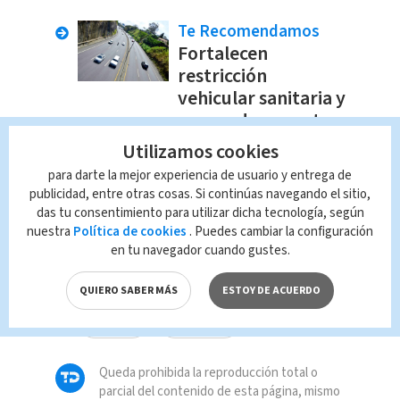
Te Recomendamos
Fortalecen
restricción
vehicular sanitaria y
suspenden eventos
masivos en Costa
Utilizamos cookies
Rica
para darte la mejor experiencia de usuario y entrega de
Covid19
Javier David Mota
publicidad, entre otras cosas. Si continúas navegando el sitio,
das tu consentimiento para utilizar dicha tecnología, según
nuestra
Política de cookies
. Puedes cambiar la configuración
en tu navegador cuando gustes.
TAGS RELACIONADOS:
QUIERO SABER MÁS
ESTOY DE ACUERDO
Viral
Tendencia
Queda prohibida la reproducción total o
parcial del contenido de esta página, mismo