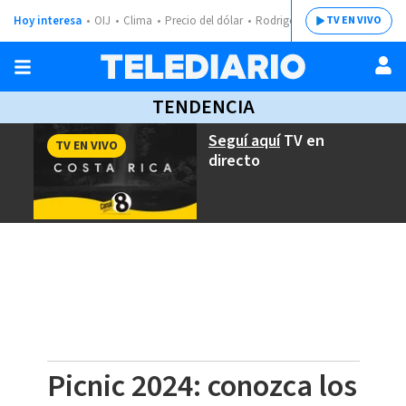
Hoy interesa
OIJ
Clima
Precio del dólar
Rodrigo Chaves
TV EN VIVO
TENDENCIA
Seguí aquí
TV en
TV EN VIVO
directo
Picnic 2024: conozca los