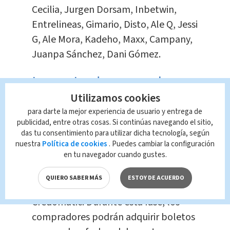
Cecilia, Jurgen Dorsam, Inbetwin,
Entrelineas, Gimario, Disto, Ale Q, Jessi
G, Ale Mora, Kadeho, Maxx, Campany,
Juanpa Sánchez, Dani Gómez.
Las entradas para el
Picnic 2024 estarán
Utilizamos cookies
disponibles en tres fases:
para darte la mejor experiencia de usuario y entrega de
publicidad, entre otras cosas. Si continúas navegando el sitio,
das tu consentimiento para utilizar dicha tecnología, según
Fase 1:
Venta de entradas desde el
nuestra
Política de cookies
. Puedes cambiar la configuración
en tu navegador cuando gustes.
miércoles 15 de noviembre hasta el
domingo 19 de noviembre,
QUIERO SABER MÁS
ESTOY DE ACUERDO
exclusivamente con tarjetas BAC
Credomatic. Durante esta fase, los
compradores podrán adquirir boletos