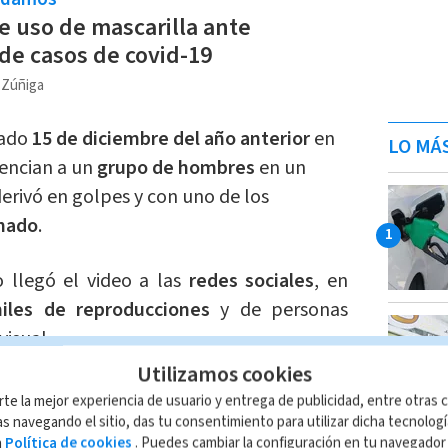
e uso de mascarilla ante
e casos de covid-19
a Zúñiga
sado
15 de diciembre del año anterior
en
LO MÁ
encian a un
grupo de hombres
en un
erivó en golpes y con uno de los
onado
.
llegó el video a las
redes sociales
, en
iles de reproducciones
y de personas
visual.
Utilizamos cookies
y
memes
, el tema también parece que
rte la mejor experiencia de usuario y entrega de publicidad, entre otras c
les con la demanda que ascendería a
200
s navegando el sitio, das tu consentimiento para utilizar dicha tecnolog
a
Política de cookies
. Puedes cambiar la configuración en tu navegado