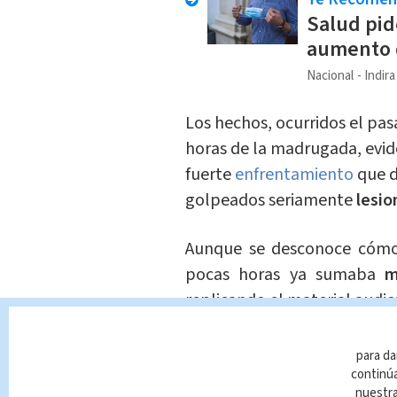
Salud pid
aumento d
Nacional
Indir
Los hechos, ocurridos el pa
horas de la madrugada, evid
fuerte
enfrentamiento
que d
golpeados seriamente
lesi
Aunque se desconoce cómo 
pocas horas ya sumaba
m
replicando el material audio
Además de generar
bromas
para da
tendrá implicaciones lega
continúa
nuestr