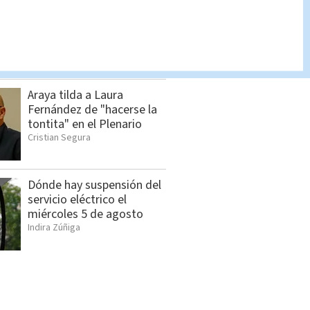
Influencer mexicano es
asesinado; ataque armado
quedó grabado | VIDEO
Redacción Multimedios
Araya tilda a Laura
Fernández de "hacerse la
tontita" en el Plenario
Cristian Segura
Dónde hay suspensión del
servicio eléctrico el
miércoles 5 de agosto
Indira Zúñiga