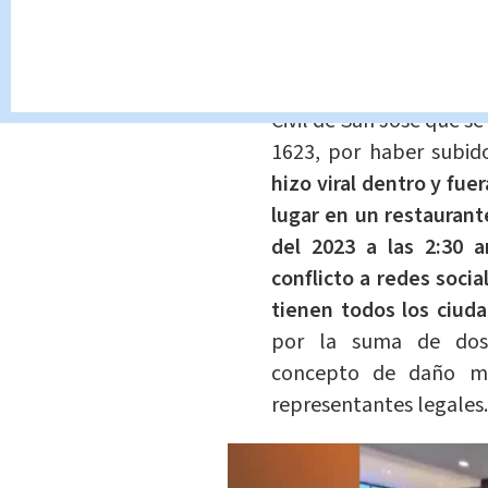
millones de colones
por te
lo señalado por el
bufete en
“Ante el Tribunal Pri
Civil de San José que s
1623, por haber subi
hizo viral dentro y fue
lugar en un restaurant
del 2023 a las 2:30 
conflicto a redes soci
tienen todos los ciud
por la suma de dosc
concepto de daño mo
representantes legales.