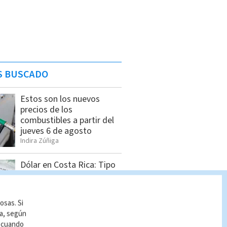
S BUSCADO
Estos son los nuevos
precios de los
combustibles a partir del
jueves 6 de agosto
Indira Zúñiga
Dólar en Costa Rica: Tipo
de cambio para este
miércoles 5 de agosto
Indira Zúñiga
osas. Si
ía, según
r cuando