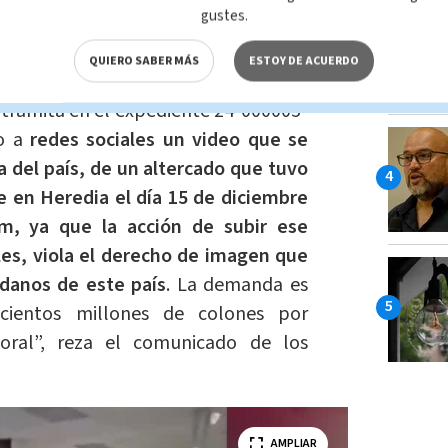
mas de daño moral. Esto de acuerdo con
gustes.
 cuestión
.
QUIERO SABER MÁS
ESTOY DE ACUERDO
mero Colegiado de Primera Instancia
e tramita en el expediente 24-000005-
do a
redes sociales un video que se
ra del país, de un altercado que tuvo
e en Heredia el día 15 de diciembre
am, ya que la acción de subir ese
ales, viola el derecho de imagen que
adanos de este país
. La demanda es
ientos millones de colones por
ral”, reza el comunicado de los
AMPLIAR