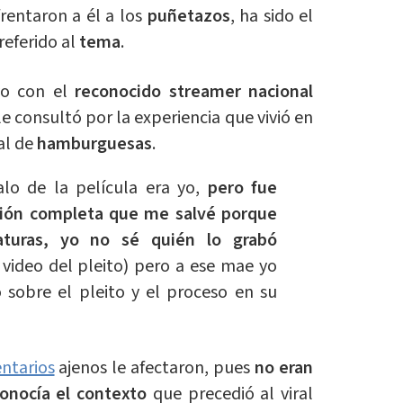
rentaron a él a los
puñetazos
, ha sido el
referido al
tema
.
vo con el
reconocido streamer nacional
 le consultó por la experiencia que vivió en
al de
hamburguesas
.
alo de la película era yo,
pero fue
rsión completa que me salvé porque
aturas, yo no sé quién lo grabó
 video del pleito) pero a ese mae yo
ó sobre el pleito y el proceso en su
ntarios
ajenos le afectaron, pues
no eran
onocía el contexto
que precedió al viral