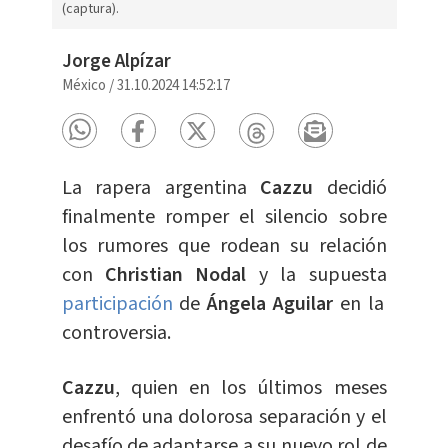
(captura).
Jorge Alpízar
México
/
31.10.2024 14:52:17
La rapera argentina
Cazzu
decidió
finalmente romper el silencio sobre
los rumores que rodean su relación
con
Christian Nodal
y la supuesta
participación
de
Ángela Aguilar
en la
controversia.
Cazzu
, quien en los últimos meses
enfrentó una dolorosa separación y el
desafío de adaptarse a su nuevo rol de