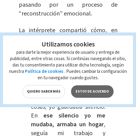
pasando por un proceso de
“reconstrucción” emocional.
La intérprete compartió cómo, en
medio de la polémica
, su vida
Utilizamos cookies
personal y profesional continuaron
para darte la mejor experiencia de usuario y entrega de
transformándose.
publicidad, entre otras cosas. Si continúas navegando el sitio,
das tu consentimiento para utilizar dicha tecnología, según
“Mi familia cambió de la
nuestra
Política de cookies
. Puedes cambiar la configuración
en tu navegador cuando gustes.
noche a la mañana
inesperadamente, mientras
QUIERO SABER MÁS
ESTOY DE ACUERDO
pasaban un montón de
cosas, yo guardaba silencio.
En
ese silencio yo me
mudaba, armaba un hogar
,
seguía mi trabajo y