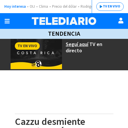
Hoy interesa
OIJ
Clima
Precio del dólar
Rodrigo Chaves
TV EN VIVO
TENDENCIA
Seguí aquí
TV en
TV EN VIVO
directo
Cazzu desmiente