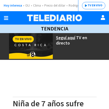
Hoy interesa
OIJ
Clima
Precio del dólar
Rodrigo Chaves
TV EN VIVO
TENDENCIA
Seguí aquí
TV en
TV EN VIVO
directo
Niña de 7 años sufre