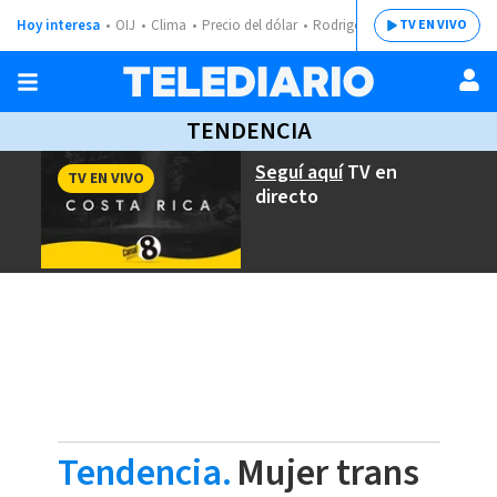
Hoy interesa
OIJ
Clima
Precio del dólar
Rodrigo Chaves
TV EN VIVO
TENDENCIA
Seguí aquí
TV en
TV EN VIVO
directo
Tendencia.
Mujer trans