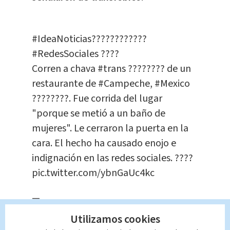
#IdeaNoticias
????????️????
#RedesSociales
????
Corren a chava
#trans
????️‍???? de un
restaurante de
#Campeche
,
#Mexico
????????. Fue corrida del lugar
"porque se metió a un baño de
mujeres". Le cerraron la puerta en la
cara. El hecho ha causado enojo e
indignación en las redes sociales. ????
pic.twitter.com/ybnGaUc4kc
—
@ideainfo1????????️????????????????
Utilizamos cookies
(@ideanoticias1)
May 22, 2021