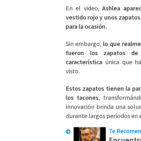
En el video,
Ashlea apare
vestido rojo y unos zapato
para la ocasión.
Sin embargo,
lo que realme
fueron los zapatos de
característica
única que h
visto.
Estos zapatos tienen la pa
los tacones
, transformán
innovación brinda una soluc
durante largos períodos en e
Te Recome
Encuentra