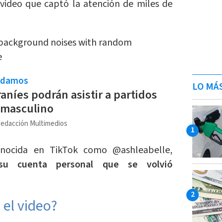
video que captó la atención de miles de
background noises with random
e
ndamos
LO MÁ
raníes podrán asistir a partidos
 masculino
edacción Multimedios
conocida en TikTok como @ashleabelle,
su cuenta personal que se volvió
 el video?